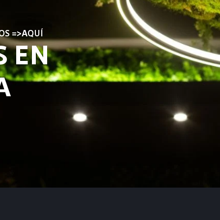
OS =>AQUÍ​
S EN
A