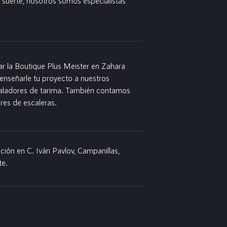
 suerte, nosotros somos especialistas
r la Boutique Plus Meister en Zahara
y enseñarle tu proyecto a nuestros
taladores de tarima. También contamos
es de escaleras.
ción en C. Iván Pavlov, Campanillas,
te.